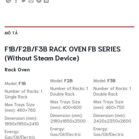
MÔ TẢ
F1B/F2B/F3B RACK OVEN FB SERIES
(Without Steam Device)
Rack Oven
Model:
F2B
Model:
F3B
Model:
F1B
Number of Racks: 1
Number of Racks: 1
Number of Racks: 1
Double Rack
Double Rack
Single Rack
Max Trays Size
Max Trays Size
Max Trays Size
(mm): 400×600
(mm): 460×750
(mm): 460×760
Dimension (mm):
Dimension (mm):
Dimension (mm):
2180x1850x2500
2420x2350x2600
1890x1950x2410
Energy:
Energy:
Energy:
Gas/Oil/Electric
Gas/Oil/Electric
Gas/Oil/Electric