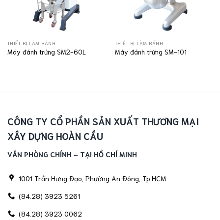
THIẾT BỊ LÀM BÁNH
THIẾT BỊ LÀM BÁNH
Máy đánh trứng SM2-60L
Máy đánh trứng SM-101
CÔNG TY CỔ PHẦN SẢN XUẤT THƯƠNG MẠI
XÂY DỰNG HOÀN CẦU
VĂN PHÒNG CHÍNH - TẠI HỒ CHÍ MINH
1001 Trần Hưng Đạo, Phường An Đông, Tp.HCM
(84.28) 3923 5261
(84.28) 3923 0062