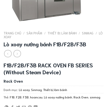
TRANG CHỦ
/
SẢN PHẨM
/
THIẾT BỊ LÀM BÁNH
/
SINMAG
/
LÒ
XOAY
Lò xoay nướng bánh F1B/F2B/F3B
F1B/F2B/F3B RACK OVEN FB SERIES
(Without Steam Device)
Rack Oven
Danh mục:
Lò xoay
,
Sinmag
,
Thiết bị làm bánh
Thẻ:
F1B
,
F2B
,
F3B
,
hoancau
,
Lò xoay nướng bánh
,
Rack Oven
,
sinmag