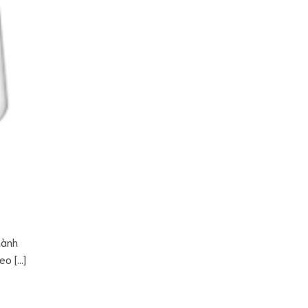
hành
eo […]