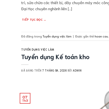
trì, sửa chữa các thiết bị, dây chuyền máy móc côn
Đại Học chuyên nghành liên […]
TIẾP TỤC ĐỌC
→
Đã đăng trong
Tuyển dụng việc làm
|
Được gắn thẻ
hoan cau
TUYỂN DỤNG VIỆC LÀM
Tuyển dụng Kế toán kho
ĐÃ ĐĂNG TRÊN
7 THÁNG BA, 2026
BỞI
ADMIN
07
Th3