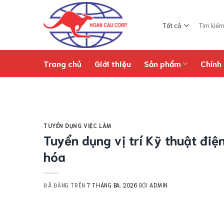
Chuyển
đến
Tìm
nội
kiếm:
dung
Trang chủ
Giới thiệu
Sản phẩm
Chính 
TUYỂN DỤNG VIỆC LÀM
Tuyển dụng vị trí Kỹ thuật điện
hóa
ĐÃ ĐĂNG TRÊN
7 THÁNG BA, 2026
BỞI
ADMIN