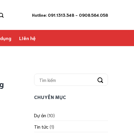
Hotline: 091.1313.348
- 0908.564.058
 dụng
Liên hệ
ng
CHUYÊN MỤC
Dự án
(10)
Tin tức
(1)