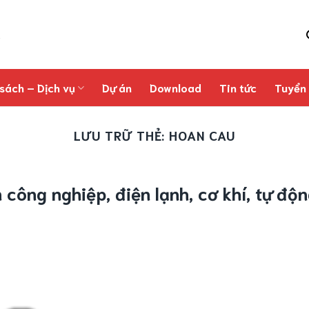
sách – Dịch vụ
Dự án
Download
Tin tức
Tuyển
LƯU TRỮ THẺ:
HOAN CAU
 công nghiệp, điện lạnh, cơ khí, tự độ