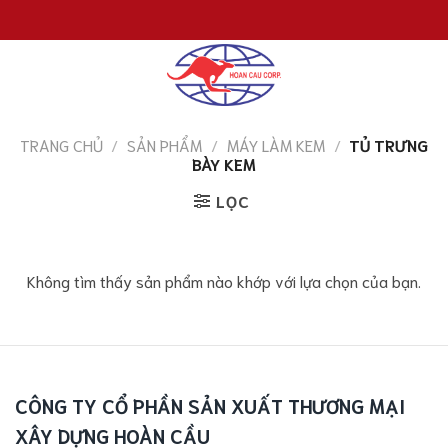
Chuyển
đến
nội
dung
TRANG CHỦ
/
SẢN PHẨM
/
MÁY LÀM KEM
/
TỦ TRƯNG
BÀY KEM
LỌC
Không tìm thấy sản phẩm nào khớp với lựa chọn của bạn.
CÔNG TY CỔ PHẦN SẢN XUẤT THƯƠNG MẠI
XÂY DỰNG HOÀN CẦU