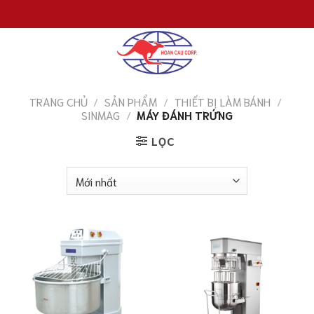
Chuyển
đến
nội
dung
TRANG CHỦ
/
SẢN PHẨM
/
THIẾT BỊ LÀM BÁNH
/
SINMAG
/
MÁY ĐÁNH TRỨNG
LỌC