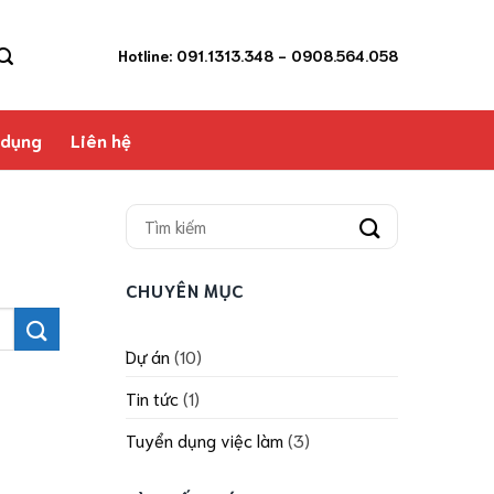
Hotline: 091.1313.348
- 0908.564.058
 dụng
Liên hệ
CHUYÊN MỤC
Dự án
(10)
Tin tức
(1)
Tuyển dụng việc làm
(3)