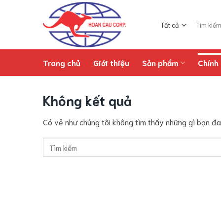
Chuyển
đến
Tìm
nội
kiếm:
dung
Trang chủ
Giới thiệu
Sản phẩm
Chính 
Không kết quả
Có vẻ như chúng tôi không tìm thấy những gì bạn đang