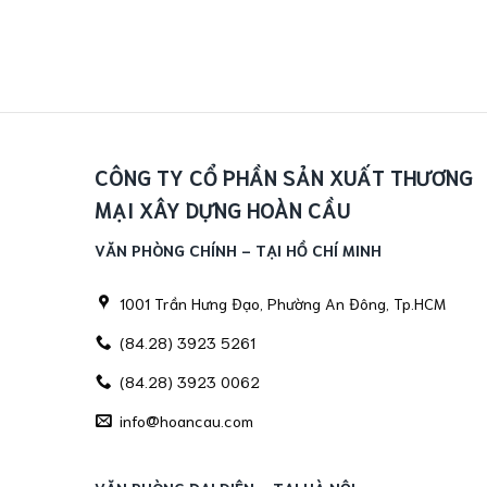
CÔNG TY CỔ PHẦN SẢN XUẤT THƯƠNG
MẠI XÂY DỰNG HOÀN CẦU
VĂN PHÒNG CHÍNH - TẠI HỒ CHÍ MINH
1001 Trần Hưng Đạo, Phường An Đông, Tp.HCM
(84.28) 3923 5261
(84.28) 3923 0062
info@hoancau.com