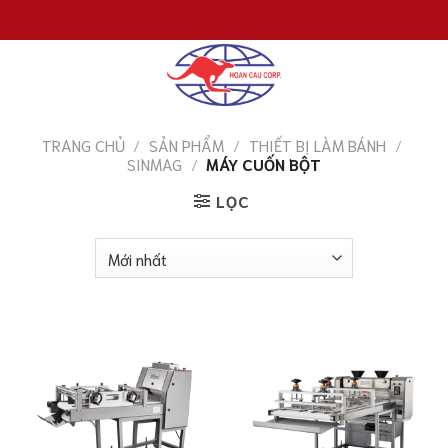
Chuyển
đến
nội
dung
TRANG CHỦ
/
SẢN PHẨM
/
THIẾT BỊ LÀM BÁNH
/
SINMAG
/
MÁY CUỐN BỘT
LỌC