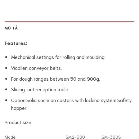
MÔ TẢ
Features:
Mechanical settings for rolling and moulding.
Woollen conveyor belts.
For dough ranges between 50 and 900g.
Sliding-out reception table.
Option:Solid socle on castors with locking system.Safety
hopper.
Product size:
Model
SM2-380
SM-380S