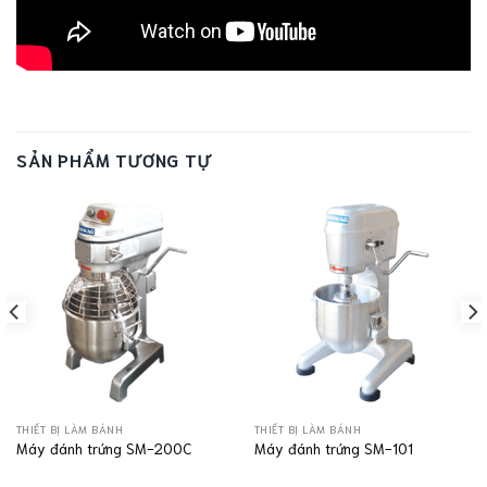
SẢN PHẨM TƯƠNG TỰ
THIẾT BỊ LÀM BÁNH
THIẾT BỊ LÀM BÁNH
Máy đánh trứng SM-200C
Máy đánh trứng SM-101