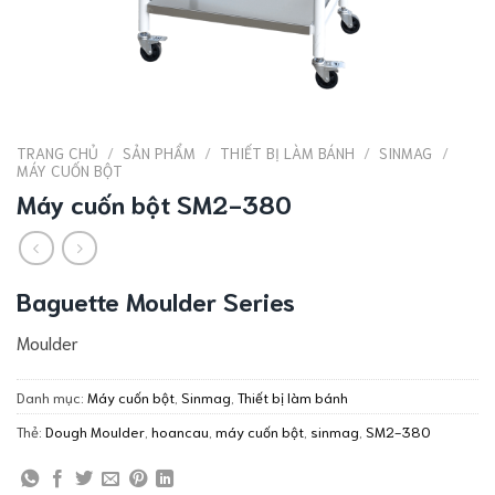
TRANG CHỦ
/
SẢN PHẨM
/
THIẾT BỊ LÀM BÁNH
/
SINMAG
/
MÁY CUỐN BỘT
Máy cuốn bột SM2-380
Baguette Moulder Series
Moulder
Danh mục:
Máy cuốn bột
,
Sinmag
,
Thiết bị làm bánh
Thẻ:
Dough Moulder
,
hoancau
,
máy cuốn bột
,
sinmag
,
SM2-380