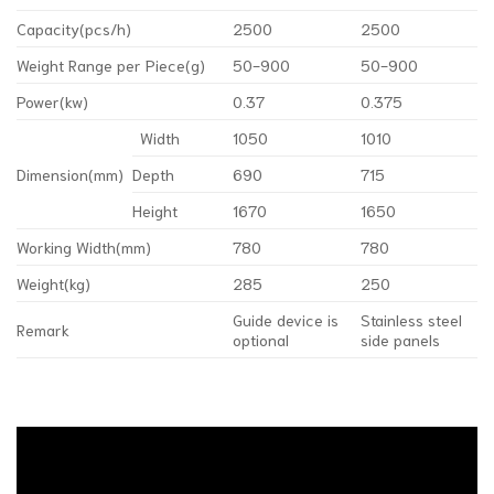
Capacity(pcs/h)
2500
2500
Weight Range per Piece(g)
50-900
50-900
Power(kw)
0.37
0.375
Width
1050
1010
Dimension(mm)
Depth
690
715
Height
1670
1650
Working Width(mm)
780
780
Weight(kg)
285
250
Guide device is
Stainless steel
Remark
optional
side panels