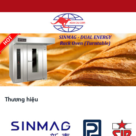
Chuyển
đến
nội
dung
Thương hiệu