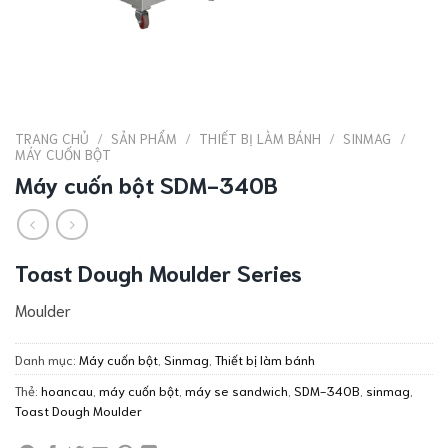
TRANG CHỦ
/
SẢN PHẨM
/
THIẾT BỊ LÀM BÁNH
/
SINMAG
/
MÁY CUỐN BỘT
Máy cuốn bột SDM-340B
Toast Dough Moulder Series
Moulder
Danh mục:
Máy cuốn bột
,
Sinmag
,
Thiết bị làm bánh
Thẻ:
hoancau
,
máy cuốn bột
,
máy se sandwich
,
SDM-340B
,
sinmag
,
Toast Dough Moulder