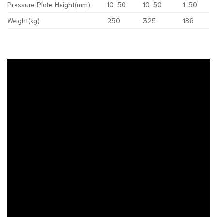
Pressure Plate Height(mm)
10-50
10-50
1-50
Weight(kg)
250
325
186