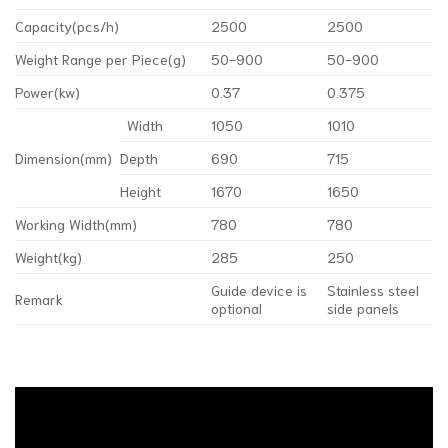
Capacity(pcs/h)
2500
2500
Weight Range per Piece(g)
50-900
50-900
Power(kw)
0.37
0.375
Width
1050
1010
Dimension(mm)
Depth
690
715
Height
1670
1650
Working Width(mm)
780
780
Weight(kg)
285
250
Guide device is
Stainless steel
Remark
optional
side panels