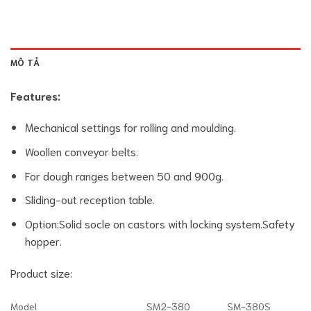
MÔ TẢ
Features:
Mechanical settings for rolling and moulding.
Woollen conveyor belts.
For dough ranges between 50 and 900g.
Sliding-out reception table.
Option:Solid socle on castors with locking system.Safety
hopper.
Product size:
Model
SM2-380
SM-380S