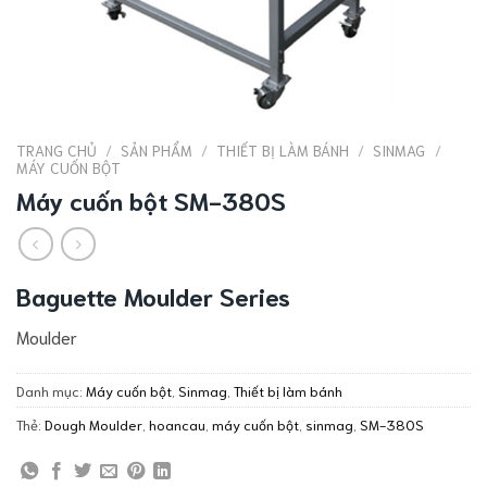
TRANG CHỦ
/
SẢN PHẨM
/
THIẾT BỊ LÀM BÁNH
/
SINMAG
/
MÁY CUỐN BỘT
Máy cuốn bột SM-380S
Baguette Moulder Series
Moulder
Danh mục:
Máy cuốn bột
,
Sinmag
,
Thiết bị làm bánh
Thẻ:
Dough Moulder
,
hoancau
,
máy cuốn bột
,
sinmag
,
SM-380S