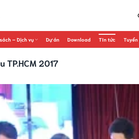
sách – Dịch vụ
Dự án
Download
Tin tức
Tuyển
ầu TP.HCM 2017