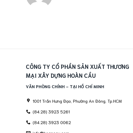
CÔNG TY CỔ PHẦN SẢN XUẤT THƯƠNG
MẠI XÂY DỰNG HOÀN CẦU
VĂN PHÒNG CHÍNH - TẠI HỒ CHÍ MINH
1001 Trần Hưng Đạo, Phường An Đông, Tp.HCM
(84.28) 3923 5261
(84.28) 3923 0062
info@hoancau.com