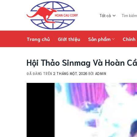
Chuyển
đến
Tìm
nội
kiếm:
dung
Trang chủ
Giới thiệu
Sản phẩm
Chính 
Hội Thảo Sinmag Và Hoàn C
ĐÃ ĐĂNG TRÊN
2 THÁNG MỘT, 2026
BỞI
ADMIN