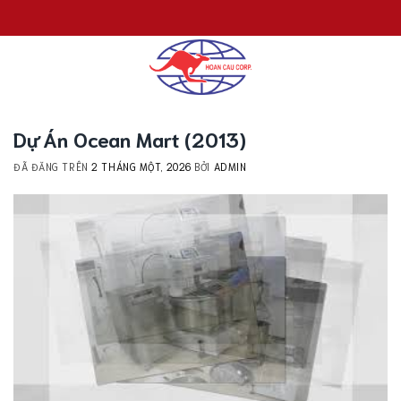
Chuyển
đến
nội
dung
Dự Án Ocean Mart (2013)
ĐÃ ĐĂNG TRÊN
2 THÁNG MỘT, 2026
BỞI
ADMIN