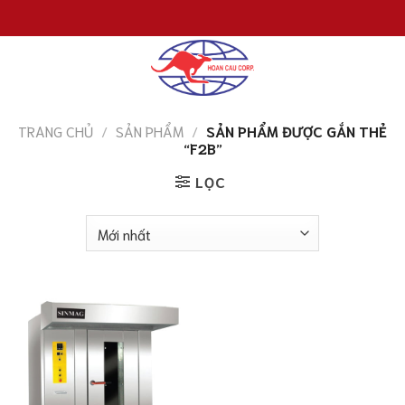
Chuyển
đến
nội
dung
TRANG CHỦ
/
SẢN PHẨM
/
SẢN PHẨM ĐƯỢC GẮN THẺ
“F2B”
LỌC