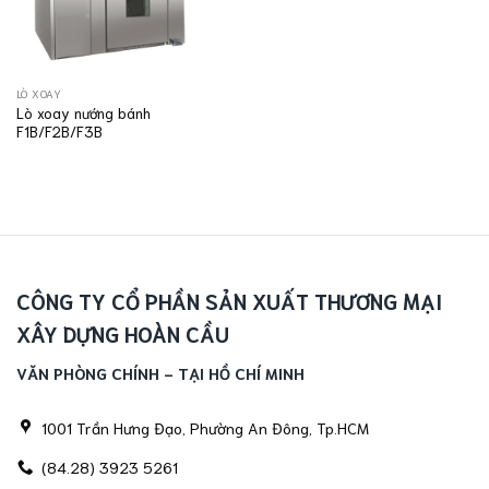
LÒ XOAY
Lò xoay nướng bánh
F1B/F2B/F3B
CÔNG TY CỔ PHẦN SẢN XUẤT THƯƠNG MẠI
XÂY DỰNG HOÀN CẦU
VĂN PHÒNG CHÍNH - TẠI HỒ CHÍ MINH
1001 Trần Hưng Đạo, Phường An Đông, Tp.HCM
(84.28) 3923 5261