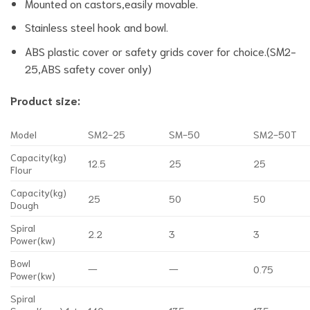
Mounted on castors,easily movable.
Stainless steel hook and bowl.
ABS plastic cover or safety grids cover for choice.(SM2-
25,ABS safety cover only)
Product size:
Model
SM2-25
SM-50
SM2-50T
Capacity(kg)
12.5
25
25
Flour
Capacity(kg)
25
50
50
Dough
Spiral
2.2
3
3
Power(kw)
Bowl
一
一
0.75
Power(kw)
Spiral