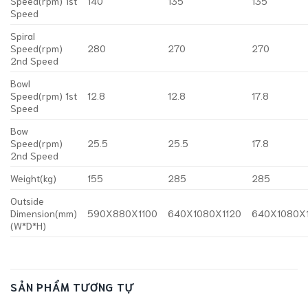
Speed(rpm) 1st
140
135
135
Speed
Spiral
Speed(rpm)
280
270
270
2nd Speed
Bowl
Speed(rpm) 1st
12.8
12.8
17.8
Speed
Bow
Speed(rpm)
25.5
25.5
17.8
2nd Speed
Weight(kg)
155
285
285
Outside
Dimension(mm)
590X880X1100
640X1080X1120
640X1080X
(W*D*H)
SẢN PHẨM TƯƠNG TỰ