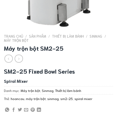
TRANG CHỦ
/
SẢN PHẨM
/
THIẾT BỊ LÀM BÁNH
/
SINMAG
/
MÁY TRỘN BỘT
Máy trộn bột SM2-25
SM2-25 Fixed Bowl Series
Spiral Mixer
Danh mục:
Máy trộn bột
,
Sinmag
,
Thiết bị làm bánh
Thẻ:
hoancau
,
máy trộn bột
,
sinmag
,
sm2-25
,
spiral mixer