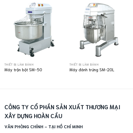
THIẾT BỊ LÀM BÁNH
THIẾT BỊ LÀM BÁNH
Máy trộn bột SM-50
Máy đánh trứng SM-20L
CÔNG TY CỔ PHẦN SẢN XUẤT THƯƠNG MẠI
XÂY DỰNG HOÀN CẦU
VĂN PHÒNG CHÍNH - TẠI HỒ CHÍ MINH