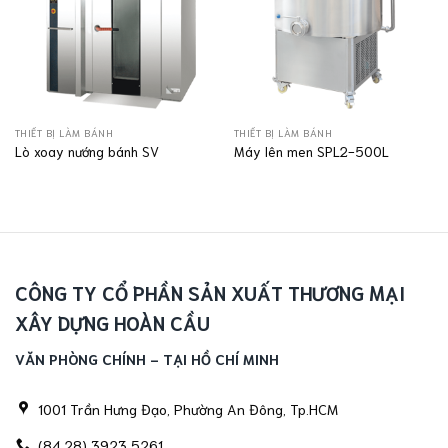
THIẾT BỊ LÀM BÁNH
THIẾT BỊ LÀM BÁNH
Lò xoay nướng bánh SV
Máy lên men SPL2-500L
CÔNG TY CỔ PHẦN SẢN XUẤT THƯƠNG MẠI
XÂY DỰNG HOÀN CẦU
VĂN PHÒNG CHÍNH - TẠI HỒ CHÍ MINH
1001 Trần Hưng Đạo, Phường An Đông, Tp.HCM
(84.28) 3923 5261