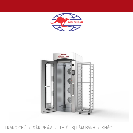
Chuyển
đến
nội
dung
TRANG CHỦ
/
SẢN PHẨM
/
THIẾT BỊ LÀM BÁNH
/
KHÁC