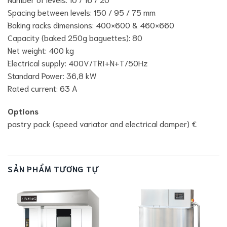
Spacing between levels: 150 / 95 / 75 mm
Baking racks dimensions: 400×600 & 460×660
Capacity (baked 250g baguettes): 80
Net weight: 400 kg
Electrical supply: 400V/TRI+N+T/50Hz
Standard Power: 36,8 kW
Rated current: 63 A
Options
pastry pack (speed variator and electrical damper) €
SẢN PHẨM TƯƠNG TỰ