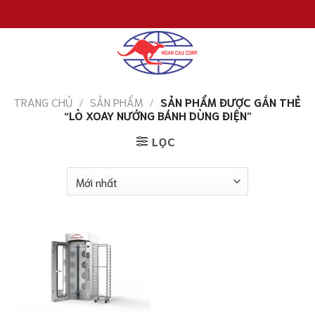
Chuyển
đến
nội
dung
TRANG CHỦ
/
SẢN PHẨM
/
SẢN PHẨM ĐƯỢC GẮN THẺ
“LÒ XOAY NƯỚNG BÁNH DÙNG ĐIỆN”
LỌC