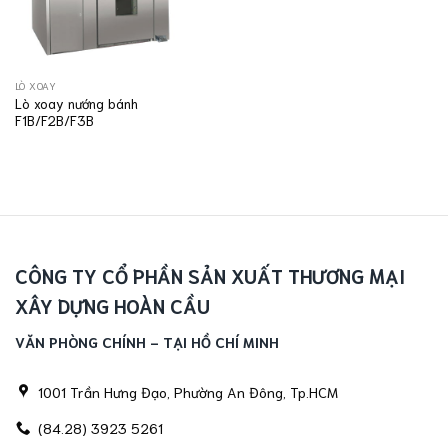
LÒ XOAY
Lò xoay nướng bánh
F1B/F2B/F3B
CÔNG TY CỔ PHẦN SẢN XUẤT THƯƠNG MẠI
XÂY DỰNG HOÀN CẦU
VĂN PHÒNG CHÍNH - TẠI HỒ CHÍ MINH
1001 Trần Hưng Đạo, Phường An Đông, Tp.HCM
(84.28) 3923 5261