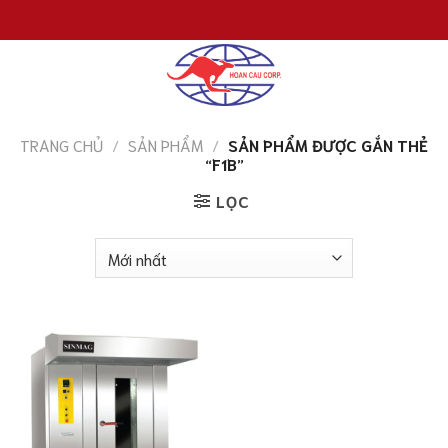
Chuyển
đến
nội
dung
TRANG CHỦ
/
SẢN PHẨM
/
SẢN PHẨM ĐƯỢC GẮN THẺ
“F1B”
LỌC