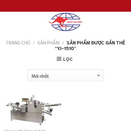
Chuyển
đến
nội
dung
TRANG CHỦ
/
SẢN PHẨM
/
SẢN PHẨM ĐƯỢC GẮN THẺ
“YJ-1510”
LỌC
DÂY CHUYỀN BÁNH MÌ TƯƠI