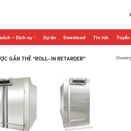
sách – Dịch vụ
Dự án
Download
Tin tức
Tuyển
Showing
C GẮN THẺ “ROLL-IN RETARDER”