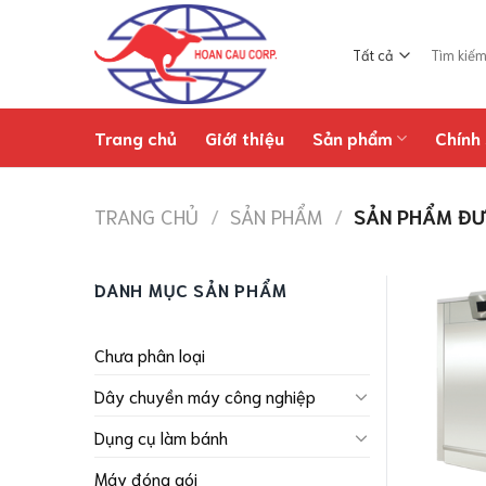
Chuyển
đến
Tìm
nội
kiếm:
dung
Trang chủ
Giới thiệu
Sản phẩm
Chính 
TRANG CHỦ
/
SẢN PHẨM
/
SẢN PHẨM ĐƯỢ
DANH MỤC SẢN PHẨM
Chưa phân loại
Dây chuyền máy công nghiệp
Dụng cụ làm bánh
Máy đóng gói