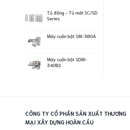
Tủ đông - Tủ mát SC/SD
Series
Máy cuốn bột SM-380A
Máy cuốn bột SDM-
340B2
CÔNG TY CỔ PHẦN SẢN XUẤT THƯƠNG
MẠI XÂY DỰNG HOÀN CẦU