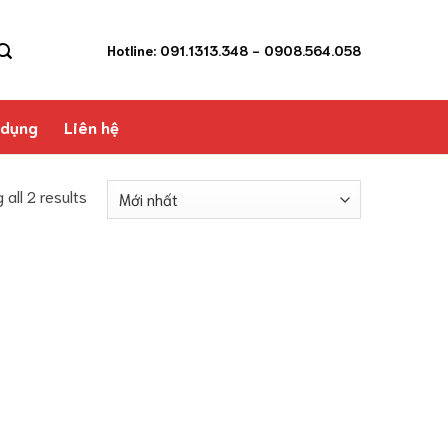
Hotline: 091.1313.348
- 0908.564.058
 dụng
Liên hệ
 all 2 results