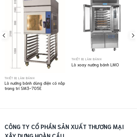
THIẾT BỊ LÀM BÁNH
Lò xoay nướng bánh LMO
THIẾT BỊ LÀM BÁNH
Lò nướng bánh dùng điện có nắp
trang trí SM3-705E
CÔNG TY CỔ PHẦN SẢN XUẤT THƯƠNG MẠI
XÂY DỰNG HOÀN CẦU