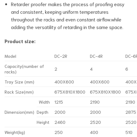
Retarder proofer makes the process of proofing easy
and consistent, keeping uniform temperatures
throughout the racks and even constant airflow.while
adding the versatility of retarding in the same space.
Product size:
Model
DC-2R
DC-4R
DC-6
Capacity(number of
2
4
6
racks)
Tray Size (mm)
400X600
400X600
400X
Rack Size(mm)
675X810X1800
675X810X1800
675X
Width
1215
2190
2190
Dimension(mm)
Depth
2000
2000
2875
Height
2460
2520
2520
Weight(kg)
250
400
510