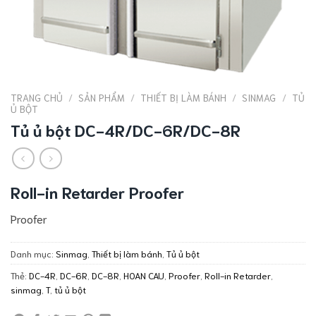
TRANG CHỦ
/
SẢN PHẨM
/
THIẾT BỊ LÀM BÁNH
/
SINMAG
/
TỦ
Ủ BỘT
Tủ ủ bột DC-4R/DC-6R/DC-8R
Roll-in Retarder Proofer
Proofer
Danh mục:
Sinmag
,
Thiết bị làm bánh
,
Tủ ủ bột
Thẻ:
DC-4R
,
DC-6R
,
DC-8R
,
HOAN CAU
,
Proofer
,
Roll-in Retarder
,
sinmag
,
T
,
tủ ủ bột