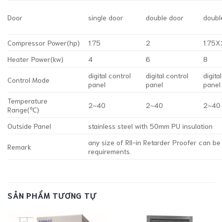
Door
single door
double door
doubl
Compressor Power(hp)
1.75
2
1.75X
Heater Power(kw)
4
6
8
digital control
digital control
digita
Control Mode
panel
panel
panel
Temperature
2~40
2~40
2~40
Range(℃)
Outside Panel
stainless steel with 50mm PU insulation
any size of Rll-in Retarder Proofer can b
Remark
requirements.
SẢN PHẨM TƯƠNG TỰ