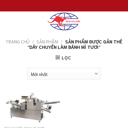
Chuyển
đến
nội
dung
TRANG CHỦ
/
SẢN PHẨM
/
SẢN PHẨM ĐƯỢC GẮN THẺ
“DÂY CHUYỀN LÀM BÁNH MÌ TƯƠI”
LỌC
DÂY CHUYỀN BÁNH MÌ TƯƠI