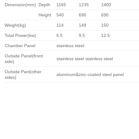
Dimension(mm)
Depth
1165
1235
1400
Height
540
690
690
Weight(kg)
114
149
150
Total Power(kw)
6.5
9.5
12.5
Chamber Panel
stainless steel
Outside Panel(front
stainless steel stainless steel
side)
Outside Panl(other
aluminum&zinc-coated steel panel
sides)