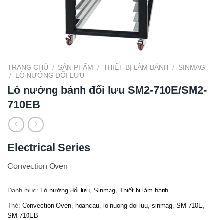
TRANG CHỦ
/
SẢN PHẨM
/
THIẾT BỊ LÀM BÁNH
/
SINMAG
/
LÒ NƯỚNG ĐỐI LƯU
Lò nướng bánh đối lưu SM2-710E/SM2-
710EB
Electrical Series
Convection Oven
Danh mục:
Lò nướng đối lưu
,
Sinmag
,
Thiết bị làm bánh
Thẻ:
Convection Oven
,
hoancau
,
lo nuong doi luu
,
sinmag
,
SM-710E
,
SM-710EB