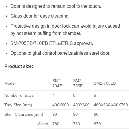
Door is designed to remain cool to the touch.
Glass door for easy cleaning.
Protective design in door lock can avoid injury caused
by hot steam puffing from chamber.
SM-705EB/710EB ETL&ETLS approval.
Optional:digital control panel,stainless steel door.
Product size:
SM2-
SM2-
Model
SM2-705EB
704E
705E
Number of trays
4
5
5
Tray Size (mm)
400X600
400X600
460X660/460X760
Shelf Clearance(mm)
90
90
90
Width
780
780
870