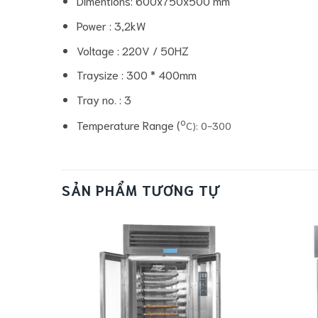
Dimentions: 600x750x500 mm
Power : 3,2kW
Voltage : 220V / 50HZ
Traysize : 300 * 400mm
Tray no. : 3
o
Temperature Range (
C): 0-300
SẢN PHẨM TƯƠNG TỰ