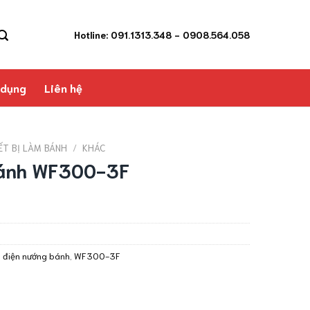
Hotline: 091.1313.348
- 0908.564.058
 dụng
Liên hệ
ẾT BỊ LÀM BÁNH
/
KHÁC
bánh WF300-3F
 điện nướng bánh
,
WF300-3F