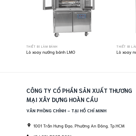
THIẾT BỊ LÀM BÁNH
THIẾT BỊ L
Lò xoay nướng bánh LMO
Lò xoay 
CÔNG TY CỔ PHẦN SẢN XUẤT THƯƠNG
MẠI XÂY DỰNG HOÀN CẦU
VĂN PHÒNG CHÍNH - TẠI HỒ CHÍ MINH
1001 Trần Hưng Đạo, Phường An Đông, Tp.HCM