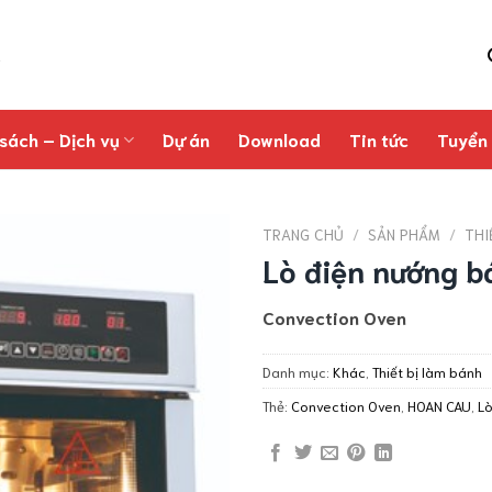
sách – Dịch vụ
Dự án
Download
Tin tức
Tuyển
TRANG CHỦ
/
SẢN PHẨM
/
THI
Lò điện nướng 
Convection Oven
Danh mục:
Khác
,
Thiết bị làm bánh
Thẻ:
Convection Oven
,
HOAN CAU
,
Lò