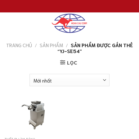
Chuyển
đến
nội
dung
TRANG CHỦ
/
SẢN PHẨM
/
SẢN PHẨM ĐƯỢC GẮN THẺ
“YJ-SE54”
LỌC
THIẾT BỊ LÀM BÁNH