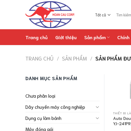
Chuyển
đến
Tìm
nội
kiếm:
dung
Trang chủ
Giới thiệu
Sản phẩm
Chính 
TRANG CHỦ
/
SẢN PHẨM
/
SẢN PHẨM ĐƯ
DANH MỤC SẢN PHẨM
Chưa phân loại
Dây chuyền máy công nghiệp
THIẾT BỊ L
Dụng cụ làm bánh
Auto Dou
YJ-241P
Máy đóng gói