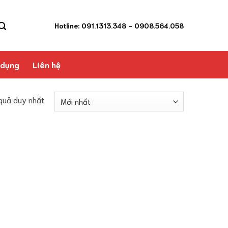
Hotline: 091.1313.348
- 0908.564.058
 dụng
Liên hệ
 quả duy nhất