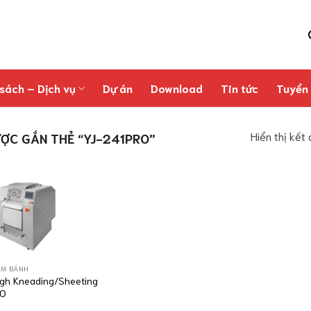
sách – Dịch vụ
Dự án
Download
Tin tức
Tuyển
Hiển thị kết
ỢC GẮN THẺ “YJ-241PRO”
ÀM BÁNH
gh Kneading/Sheeting
RO