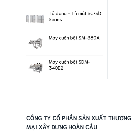
Tủ đông - Tủ mát SC/SD
Series
Máy cuốn bột SM-380A
Máy cuốn bột SDM-
340B2
CÔNG TY CỔ PHẦN SẢN XUẤT THƯƠNG
MẠI XÂY DỰNG HOÀN CẦU