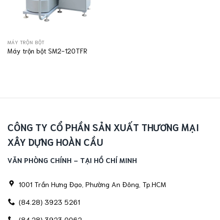
MÁY TRỘN BỘT
Máy trộn bột SM2-120TFR
CÔNG TY CỔ PHẦN SẢN XUẤT THƯƠNG MẠI
XÂY DỰNG HOÀN CẦU
VĂN PHÒNG CHÍNH - TẠI HỒ CHÍ MINH
1001 Trần Hưng Đạo, Phường An Đông, Tp.HCM
(84.28) 3923 5261
(84.28) 3923 0062