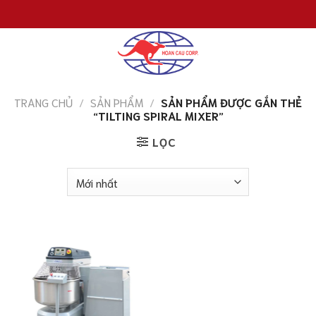
Chuyển
đến
nội
dung
TRANG CHỦ
/
SẢN PHẨM
/
SẢN PHẨM ĐƯỢC GẮN THẺ
“TILTING SPIRAL MIXER”
LỌC