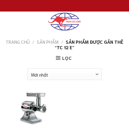
Chuyển
đến
nội
dung
TRANG CHỦ
/
SẢN PHẨM
/
SẢN PHẨM ĐƯỢC GẮN THẺ
“TC 12 E”
LỌC