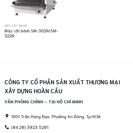
MÁY CẮT BÁNH
Máy cắt bánh SM-302N/SM-
322N
CÔNG TY CỔ PHẦN SẢN XUẤT THƯƠNG MẠI
XÂY DỰNG HOÀN CẦU
VĂN PHÒNG CHÍNH - TẠI HỒ CHÍ MINH
1001 Trần Hưng Đạo, Phường An Đông, Tp.HCM
(84.28) 3923 5261