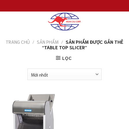
Chuyển
đến
nội
dung
TRANG CHỦ
/
SẢN PHẨM
/
SẢN PHẨM ĐƯỢC GẮN THẺ
“TABLE TOP SLICER”
LỌC