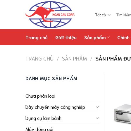
Chuyển
đến
Tìm
nội
kiếm:
dung
Trang chủ
Giới thiệu
Sản phẩm
Chính 
TRANG CHỦ
/
SẢN PHẨM
/
SẢN PHẨM ĐƯ
DANH MỤC SẢN PHẨM
Chưa phân loại
Dây chuyền máy công nghiệp
Dụng cụ làm bánh
Máy đóng gói