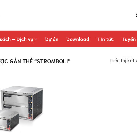
sách – Dịch vụ
Dự án
Download
Tin tức
Tuyển
Hiển thị kết
ỢC GẮN THẺ “STROMBOLI”