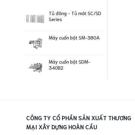
Tủ đông - Tủ mát SC/SD
Series
Máy cuốn bột SM-380A
Máy cuốn bột SDM-
340B2
CÔNG TY CỔ PHẦN SẢN XUẤT THƯƠNG
MẠI XÂY DỰNG HOÀN CẦU