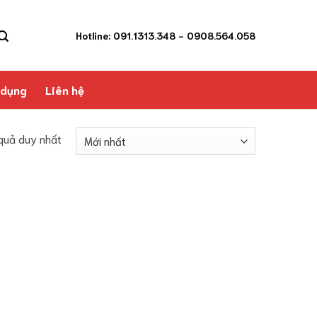
Hotline: 091.1313.348
- 0908.564.058
 dụng
Liên hệ
 quả duy nhất