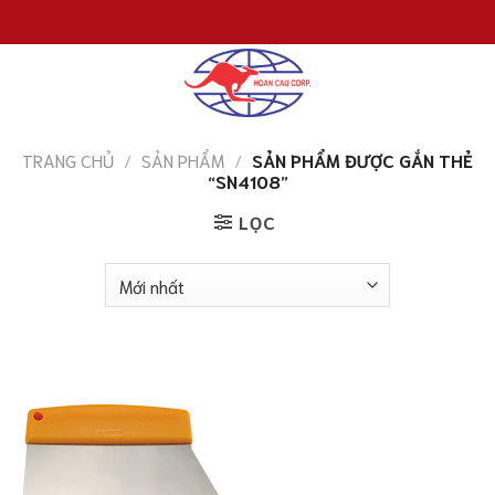
Chuyển
đến
nội
dung
TRANG CHỦ
/
SẢN PHẨM
/
SẢN PHẨM ĐƯỢC GẮN THẺ
“SN4108”
LỌC