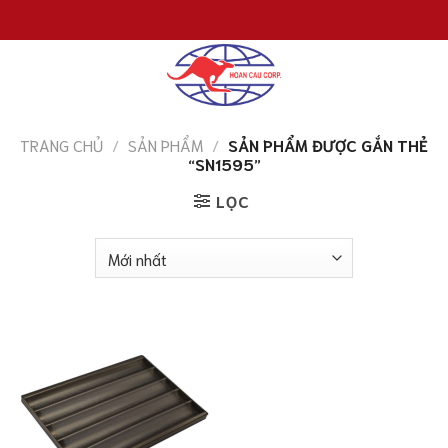
Chuyển
đến
nội
dung
TRANG CHỦ
/
SẢN PHẨM
/
SẢN PHẨM ĐƯỢC GẮN THẺ
“SN1595”
LỌC