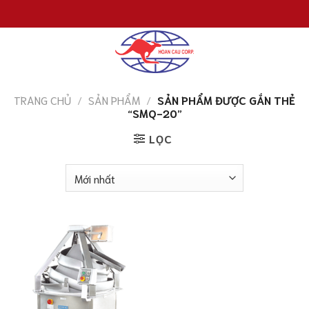
Chuyển
đến
nội
dung
TRANG CHỦ
/
SẢN PHẨM
/
SẢN PHẨM ĐƯỢC GẮN THẺ
“SMQ-20”
LỌC