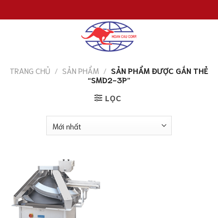
Chuyển
đến
nội
dung
TRANG CHỦ
/
SẢN PHẨM
/
SẢN PHẨM ĐƯỢC GẮN THẺ
“SMD2-3P”
LỌC