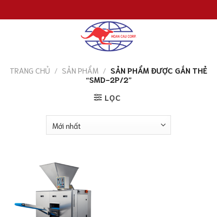
Chuyển
đến
nội
dung
TRANG CHỦ
/
SẢN PHẨM
/
SẢN PHẨM ĐƯỢC GẮN THẺ
“SMD-2P/2”
LỌC