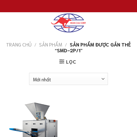
Chuyển
đến
nội
dung
TRANG CHỦ
/
SẢN PHẨM
/
SẢN PHẨM ĐƯỢC GẮN THẺ
“SMD-2P/1”
LỌC