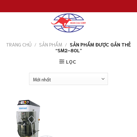
Chuyển
đến
nội
dung
TRANG CHỦ
/
SẢN PHẨM
/
SẢN PHẨM ĐƯỢC GẮN THẺ
“SM2-80L”
LỌC