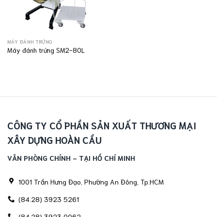
MÁY ĐÁNH TRỨNG
Máy đánh trứng SM2-80L
CÔNG TY CỔ PHẦN SẢN XUẤT THƯƠNG MẠI
XÂY DỰNG HOÀN CẦU
VĂN PHÒNG CHÍNH - TẠI HỒ CHÍ MINH
1001 Trần Hưng Đạo, Phường An Đông, Tp.HCM
(84.28) 3923 5261
(84.28) 3923 0062