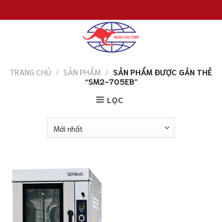
Chuyển
đến
nội
dung
TRANG CHỦ
/
SẢN PHẨM
/
SẢN PHẨM ĐƯỢC GẮN THẺ
“SM2-705EB”
LỌC