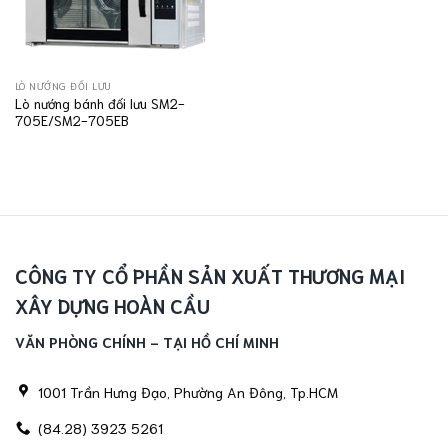
LÒ NƯỚNG ĐỐI LƯU
Lò nướng bánh đối lưu SM2-
705E/SM2-705EB
CÔNG TY CỔ PHẦN SẢN XUẤT THƯƠNG MẠI
XÂY DỰNG HOÀN CẦU
VĂN PHÒNG CHÍNH - TẠI HỒ CHÍ MINH
1001 Trần Hưng Đạo, Phường An Đông, Tp.HCM
(84.28) 3923 5261