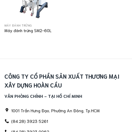
MÁY ĐÁNH TRỨNG
Máy đánh trứng SM2-60L
CÔNG TY CỔ PHẦN SẢN XUẤT THƯƠNG MẠI
XÂY DỰNG HOÀN CẦU
VĂN PHÒNG CHÍNH - TẠI HỒ CHÍ MINH
1001 Trần Hưng Đạo, Phường An Đông, Tp.HCM
(84.28) 3923 5261
(84.28) 3923 0062