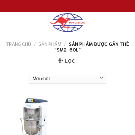
Chuyển
đến
nội
dung
TRANG CHỦ
/
SẢN PHẨM
/
SẢN PHẨM ĐƯỢC GẮN THẺ
“SM2-60L”
LỌC