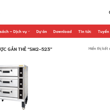
sách – Dịch vụ
Dự án
Download
Tin tức
Tuyển
Hiển thị kết
ỢC GẮN THẺ “SM2-523”