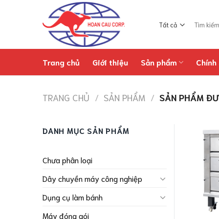
Chuyển
đến
Tìm
nội
kiếm:
dung
Trang chủ
Giới thiệu
Sản phẩm
Chính 
TRANG CHỦ
/
SẢN PHẨM
/
SẢN PHẨM ĐƯ
DANH MỤC SẢN PHẨM
Chưa phân loại
Dây chuyền máy công nghiệp
Dụng cụ làm bánh
Máy đóng gói