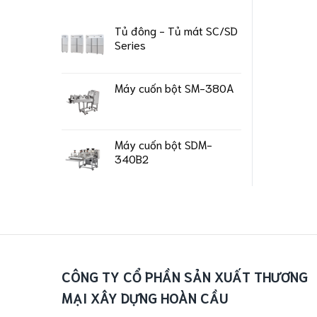
Tủ đông - Tủ mát SC/SD
Series
Máy cuốn bột SM-380A
Máy cuốn bột SDM-
340B2
CÔNG TY CỔ PHẦN SẢN XUẤT THƯƠNG
MẠI XÂY DỰNG HOÀN CẦU