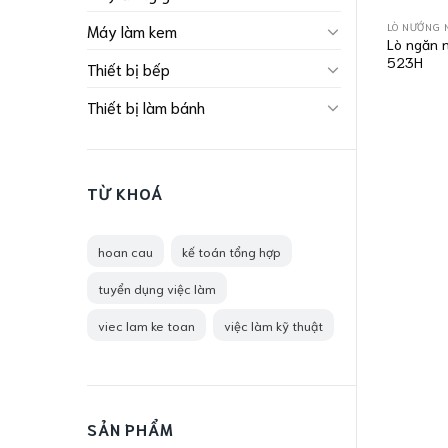
LÒ NƯỚNG 
Máy làm kem
Lò ngăn 
523H
Thiết bị bếp
Thiết bị làm bánh
TỪ KHOÁ
hoan cau
kế toán tổng hợp
tuyển dụng việc làm
viec lam ke toan
việc làm kỹ thuật
SẢN PHẨM