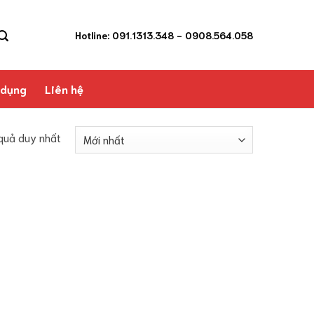
Hotline: 091.1313.348
- 0908.564.058
 dụng
Liên hệ
 quả duy nhất