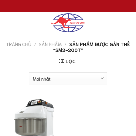
Chuyển
đến
nội
dung
TRANG CHỦ
/
SẢN PHẨM
/
SẢN PHẨM ĐƯỢC GẮN THẺ
“SM2-200T”
LỌC