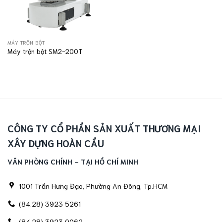
MÁY TRỘN BỘT
Máy trộn bột SM2-200T
CÔNG TY CỔ PHẦN SẢN XUẤT THƯƠNG MẠI
XÂY DỰNG HOÀN CẦU
VĂN PHÒNG CHÍNH - TẠI HỒ CHÍ MINH
1001 Trần Hưng Đạo, Phường An Đông, Tp.HCM
(84.28) 3923 5261
(84.28) 3923 0062