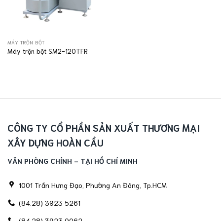
MÁY TRỘN BỘT
Máy trộn bột SM2-120TFR
CÔNG TY CỔ PHẦN SẢN XUẤT THƯƠNG MẠI
XÂY DỰNG HOÀN CẦU
VĂN PHÒNG CHÍNH - TẠI HỒ CHÍ MINH
1001 Trần Hưng Đạo, Phường An Đông, Tp.HCM
(84.28) 3923 5261
(84.28) 3923 0062