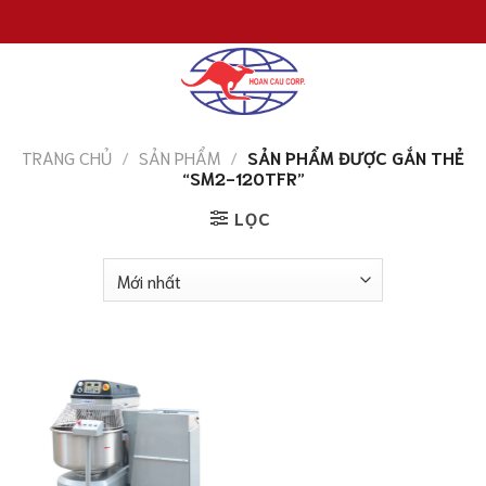
Chuyển
đến
nội
dung
TRANG CHỦ
/
SẢN PHẨM
/
SẢN PHẨM ĐƯỢC GẮN THẺ
“SM2-120TFR”
LỌC