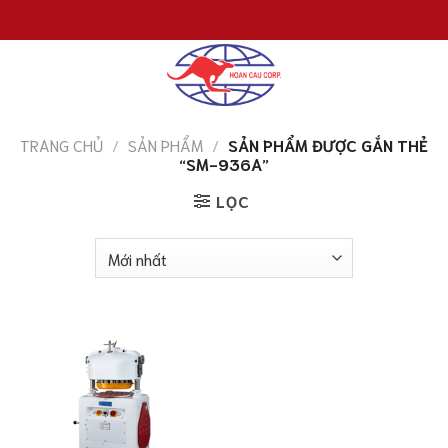
Chuyển
đến
nội
dung
TRANG CHỦ
/
SẢN PHẨM
/
SẢN PHẨM ĐƯỢC GẮN THẺ
“SM-936A”
LỌC