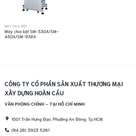
MÁY CHIA BỘT
Máy chia bột SM-330A/SM-
430A/SM-936A
CÔNG TY CỔ PHẦN SẢN XUẤT THƯƠNG MẠI
XÂY DỰNG HOÀN CẦU
VĂN PHÒNG CHÍNH - TẠI HỒ CHÍ MINH
1001 Trần Hưng Đạo, Phường An Đông, Tp.HCM
(84.28) 3923 5261