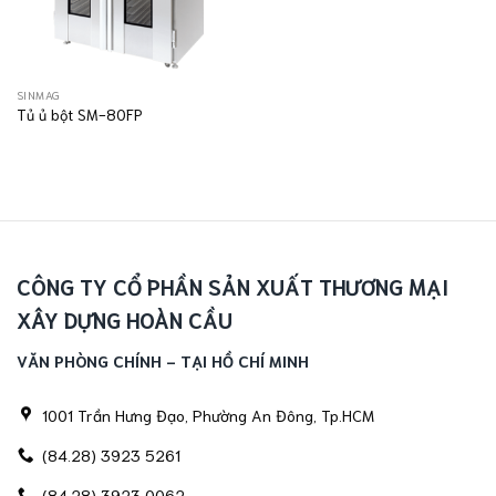
SINMAG
Tủ ủ bột SM-80FP
CÔNG TY CỔ PHẦN SẢN XUẤT THƯƠNG MẠI
XÂY DỰNG HOÀN CẦU
VĂN PHÒNG CHÍNH - TẠI HỒ CHÍ MINH
1001 Trần Hưng Đạo, Phường An Đông, Tp.HCM
(84.28) 3923 5261
(84.28) 3923 0062