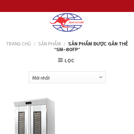
Chuyển
đến
nội
dung
TRANG CHỦ
/
SẢN PHẨM
/
SẢN PHẨM ĐƯỢC GẮN THẺ
“SM-80FP”
LỌC