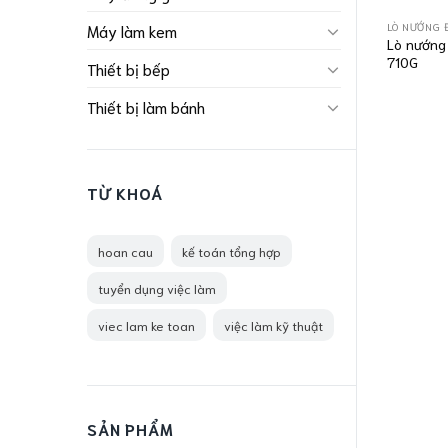
LÒ NƯỚNG 
Máy làm kem
Lò nướng
710G
Thiết bị bếp
Thiết bị làm bánh
TỪ KHOÁ
hoan cau
kế toán tổng hợp
tuyển dụng việc làm
viec lam ke toan
việc làm kỹ thuật
SẢN PHẨM