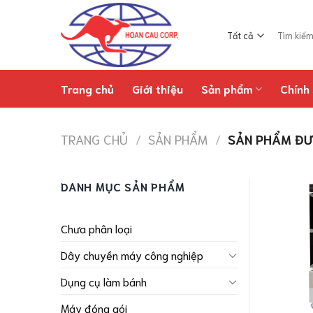
Chuyển
đến
Tìm
nội
kiếm:
dung
Trang chủ
Giới thiệu
Sản phẩm
Chính 
TRANG CHỦ
/
SẢN PHẨM
/
SẢN PHẨM ĐƯ
DANH MỤC SẢN PHẨM
Chưa phân loại
Dây chuyền máy công nghiệp
Dụng cụ làm bánh
Máy đóng gói