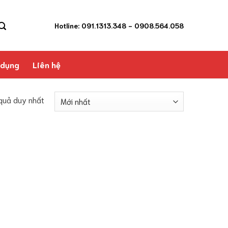
Hotline: 091.1313.348
- 0908.564.058
 dụng
Liên hệ
 quả duy nhất