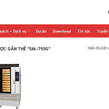
sách – Dịch vụ
Dự án
Download
Tin tức
Tuyển
Hiển thị kết
ỢC GẮN THẺ “SM-710G”