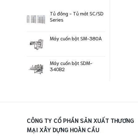
Tủ đông - Tủ mát SC/SD
Series
Máy cuốn bột SM-380A
Máy cuốn bột SDM-
340B2
CÔNG TY CỔ PHẦN SẢN XUẤT THƯƠNG
MẠI XÂY DỰNG HOÀN CẦU