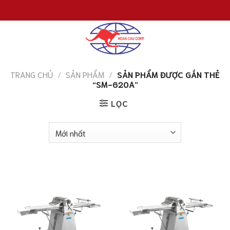
Chuyển
đến
nội
dung
TRANG CHỦ
/
SẢN PHẨM
/
SẢN PHẨM ĐƯỢC GẮN THẺ
“SM-620A”
LỌC