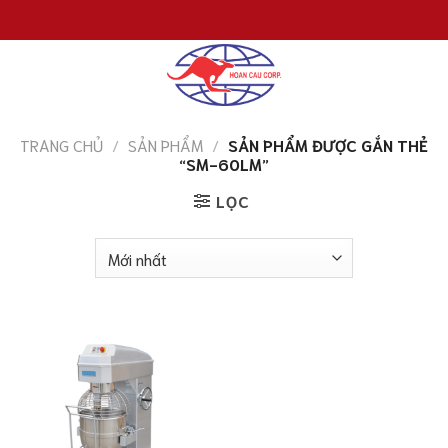
Chuyển
đến
nội
dung
TRANG CHỦ
/
SẢN PHẨM
/
SẢN PHẨM ĐƯỢC GẮN THẺ
“SM-60LM”
LỌC