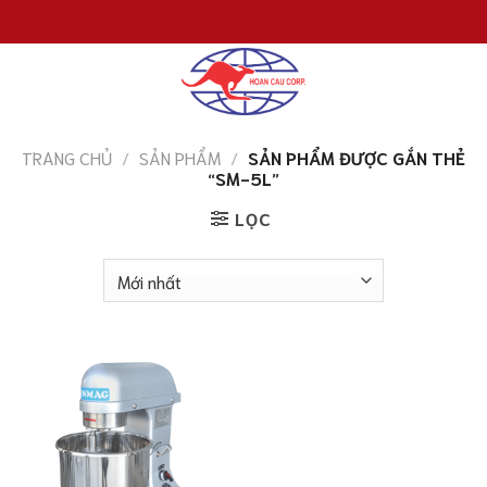
Chuyển
đến
nội
dung
TRANG CHỦ
/
SẢN PHẨM
/
SẢN PHẨM ĐƯỢC GẮN THẺ
“SM-5L”
LỌC