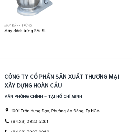
MÁY ĐÁNH TRỨNG
Máy đánh trứng SM-5L
CÔNG TY CỔ PHẦN SẢN XUẤT THƯƠNG MẠI
XÂY DỰNG HOÀN CẦU
VĂN PHÒNG CHÍNH - TẠI HỒ CHÍ MINH
1001 Trần Hưng Đạo, Phường An Đông, Tp.HCM
(84.28) 3923 5261
(84.28) 3923 0062