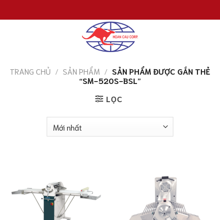
Chuyển
đến
nội
dung
TRANG CHỦ
/
SẢN PHẨM
/
SẢN PHẨM ĐƯỢC GẮN THẺ
“SM-520S-BSL”
LỌC