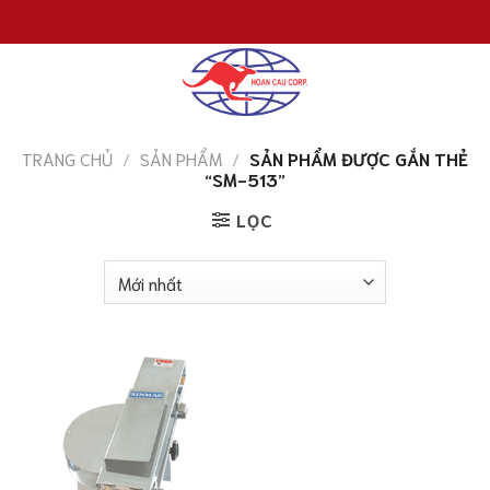
Chuyển
đến
nội
dung
TRANG CHỦ
/
SẢN PHẨM
/
SẢN PHẨM ĐƯỢC GẮN THẺ
“SM-513”
LỌC