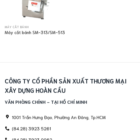
MÁY CẮT BÁNH
Máy cắt bánh SM-313/SM-513
CÔNG TY CỔ PHẦN SẢN XUẤT THƯƠNG MẠI
XÂY DỰNG HOÀN CẦU
VĂN PHÒNG CHÍNH - TẠI HỒ CHÍ MINH
1001 Trần Hưng Đạo, Phường An Đông, Tp.HCM
(84.28) 3923 5261
(84.28) 3923 0062