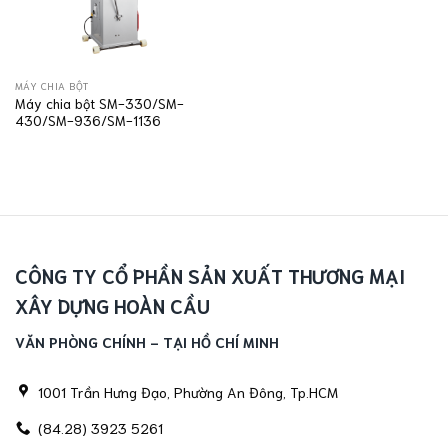
MÁY CHIA BỘT
Máy chia bột SM-330/SM-
430/SM-936/SM-1136
CÔNG TY CỔ PHẦN SẢN XUẤT THƯƠNG MẠI
XÂY DỰNG HOÀN CẦU
VĂN PHÒNG CHÍNH - TẠI HỒ CHÍ MINH
1001 Trần Hưng Đạo, Phường An Đông, Tp.HCM
(84.28) 3923 5261