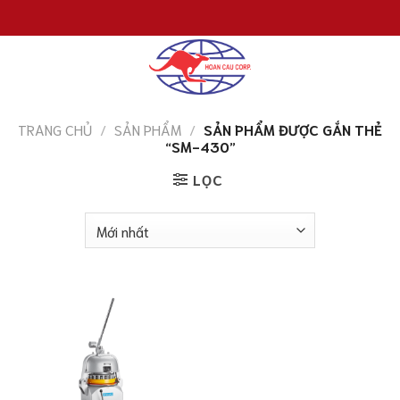
Chuyển
đến
nội
dung
TRANG CHỦ
/
SẢN PHẨM
/
SẢN PHẨM ĐƯỢC GẮN THẺ
“SM-430”
LỌC